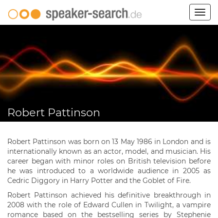
Togg
navig
Robert Pattinson
Robert Pattinson was born on 13 May 1986 in London and is
internationally known as an actor, model, and musician. His
career began with minor roles on British television before
he was introduced to a worldwide audience in 2005 as
Cedric Diggory in Harry Potter and the Goblet of Fire.
Robert Pattinson achieved his definitive breakthrough in
2008 with the role of Edward Cullen in Twilight, a vampire
romance based on the bestselling series by Stephenie