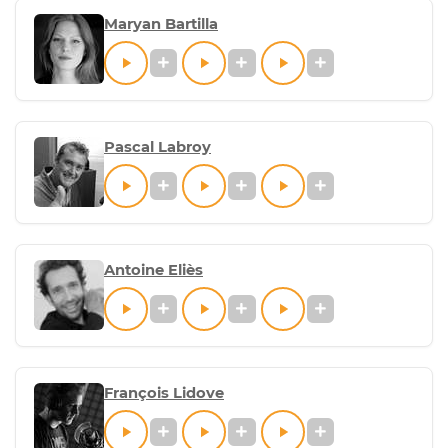
Maryan Bartilla
Pascal Labroy
Antoine Eliès
François Lidove