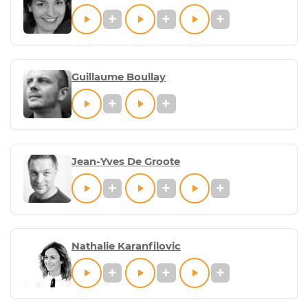
Guillaume Boullay
Jean-Yves De Groote
Nathalie Karanfilovic