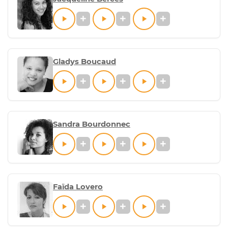
Gladys Boucaud
Sandra Bourdonnec
Faïda Lovero