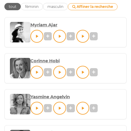
Affiner la recherche
tout
féminin
masculin
Myriam Ajar
Corinne Hobi
Yasmine Angelvin