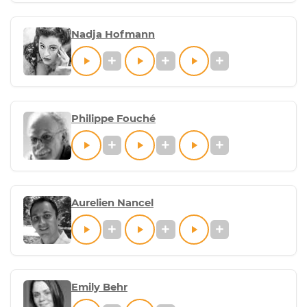
Nadja Hofmann
Philippe Fouché
Aurelien Nancel
Emily Behr