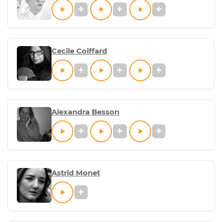
Cecile Coiffard
Alexandra Besson
Astrid Monet