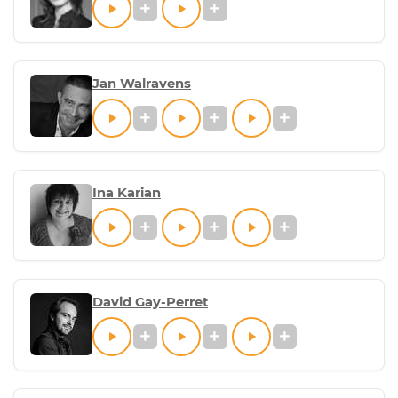
Jan Walravens
Ina Karian
David Gay-Perret