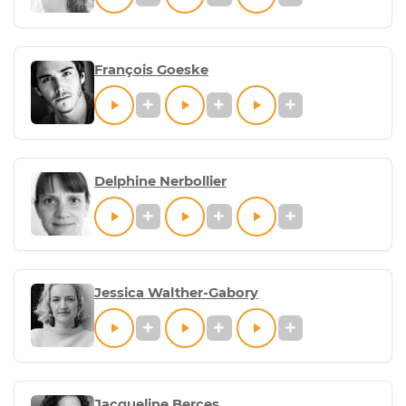
François Goeske
Delphine Nerbollier
Jessica Walther-Gabory
Jacqueline Berces