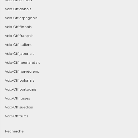
Voix-Off
danois
Voix-Off
espagnols
Voix-Off
finnois
Voix-Off
français
Voix-Off
italiens
Voix-Off
japonais
Voix-Off
néerlandais
Voix-Off
norvégiens
Voix-Off
polonais
Voix-Off
portugais
Voix-Off
russes
Voix-Off
suédois
Voix-Off
turcs
Recherche