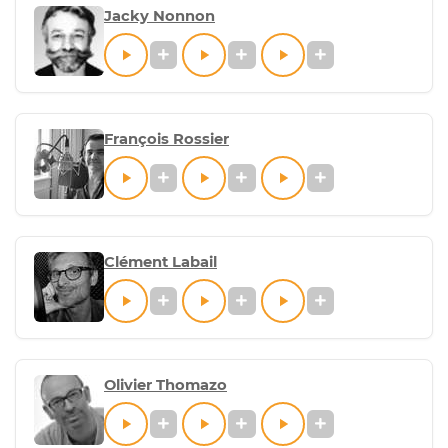
Jacky Nonnon
François Rossier
Clément Labail
Olivier Thomazo