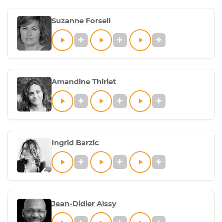
Suzanne Forsell
Amandine Thiriet
Ingrid Barzic
Jean-Didier Aïssy