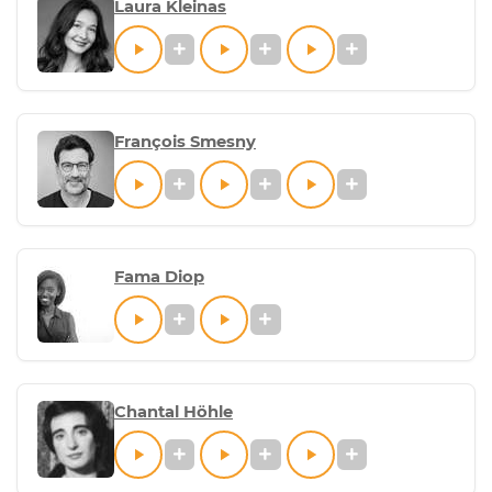
Laura Kleinas
François Smesny
Fama Diop
Chantal Höhle