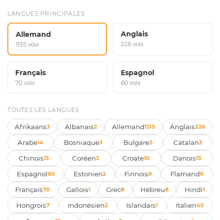
LANGUES PRINCIPALES
Anglais
Allemand
226 voix
1135 voix
Français
Espagnol
70 voix
60 voix
TOUTES LES LANGUES
Afrikaans
Albanais
Allemand
Anglais
3
2
1135
226
Arabe
Bosniaque
Bulgare
Catalan
14
3
5
3
Chinois
Coréen
Croate
Danois
13
3
10
13
Espagnol
Estonien
Finnois
Flamand
60
2
9
9
Français
Gallois
Grec
Hébreu
Hindi
70
1
8
8
1
Hongrois
Indonésien
Islandais
Italien
7
2
1
45