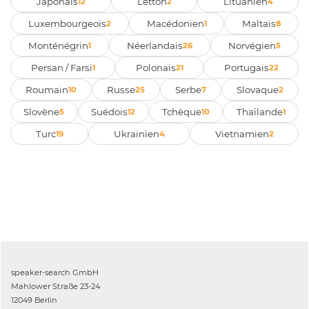
Japonais
Letton
Lituanien
12
2
4
Luxembourgeois
Macédonien
Maltais
2
1
8
Monténégrin
Néerlandais
Norvégien
1
26
5
Persan / Farsi
Polonais
Portugais
1
21
22
Roumain
Russe
Serbe
Slovaque
10
25
7
2
Slovène
Suédois
Tchèque
Thaïlande
5
12
10
1
Turc
Ukrainien
Vietnamien
19
4
2
speaker-search GmbH
Mahlower Straße 23-24
12049 Berlin