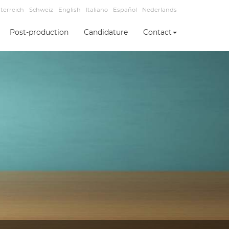
terreich
Schweiz
English
Italiano
Español
Nederlands
Post-production
Candidature
Contact