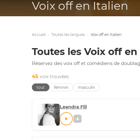
Voix off en Italien
Accueil
›
Toutes les langues
›
Voix off en Italien
Toutes les Voix off en 
Réservez des voix off et comédiens de doublage
45
voix trouvées
tout
féminin
masculin
Leandra Fili