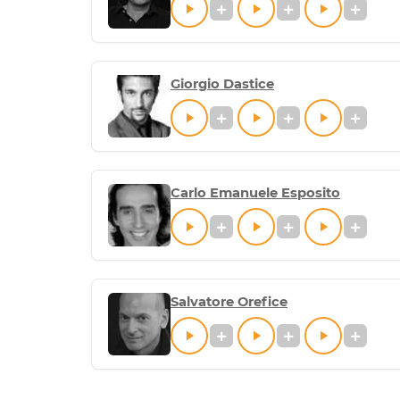
Giorgio Dastice
Carlo Emanuele Esposito
Salvatore Orefice