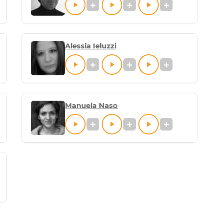
Alessia Ieluzzi
Manuela Naso