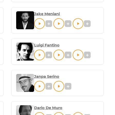
Jake Meniani
Luigi Fantino
Janpa Serino
Dario De Muro