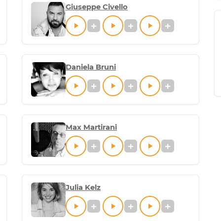
Giuseppe Civello
Daniela Bruni
Max Martirani
Julia Kelz