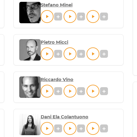
Stefano Minei
Pietro Micci
Riccardo Vino
Dani Ela Colantuono