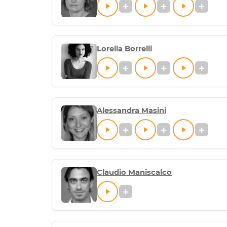
Lorella Borrelli
Alessandra Masini
Claudio Maniscalco