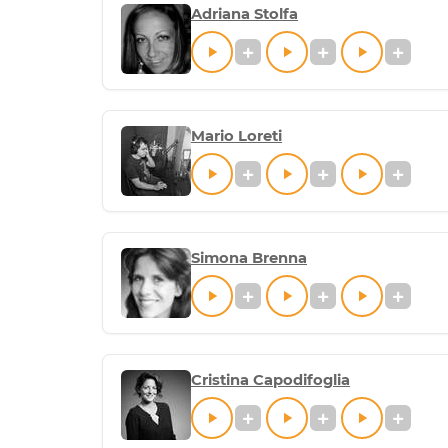
Adriana Stolfa
Mario Loreti
Simona Brenna
Cristina Capodifoglia