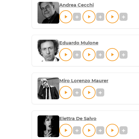
Andrea Cecchi
Eduardo Mulone
Miro Lorenzo Maurer
Elettra De Salvo