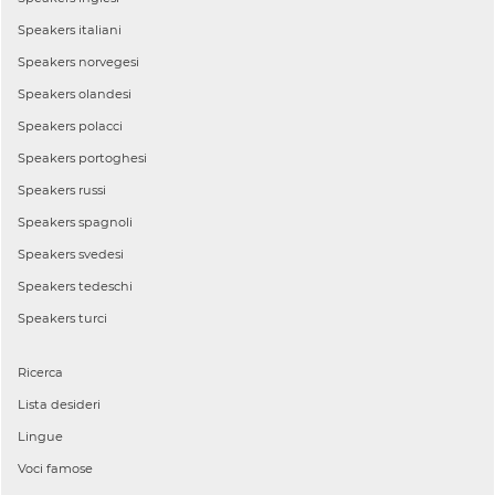
Speakers
italiani
Speakers
norvegesi
Speakers
olandesi
Speakers
polacci
Speakers
portoghesi
Speakers
russi
Speakers
spagnoli
Speakers
svedesi
Speakers
tedeschi
Speakers
turci
Ricerca
Lista desideri
Lingue
Voci famose