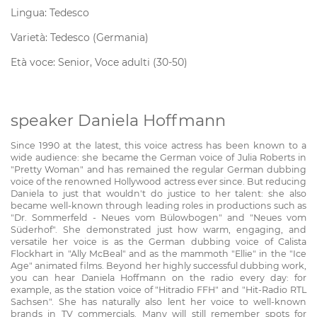
Lingua: Tedesco
Varietà: Tedesco (Germania)
Età voce: Senior, Voce adulti (30-50)
speaker Daniela Hoffmann
Since 1990 at the latest, this voice actress has been known to a
wide audience: she became the German voice of Julia Roberts in
"Pretty Woman" and has remained the regular German dubbing
voice of the renowned Hollywood actress ever since. But reducing
Daniela to just that wouldn't do justice to her talent: she also
became well-known through leading roles in productions such as
"Dr. Sommerfeld - Neues vom Bülowbogen" and "Neues vom
Süderhof". She demonstrated just how warm, engaging, and
versatile her voice is as the German dubbing voice of Calista
Flockhart in "Ally McBeal" and as the mammoth "Ellie" in the "Ice
Age" animated films. Beyond her highly successful dubbing work,
you can hear Daniela Hoffmann on the radio every day: for
example, as the station voice of "Hitradio FFH" and "Hit-Radio RTL
Sachsen". She has naturally also lent her voice to well-known
brands in TV commercials. Many will still remember spots for