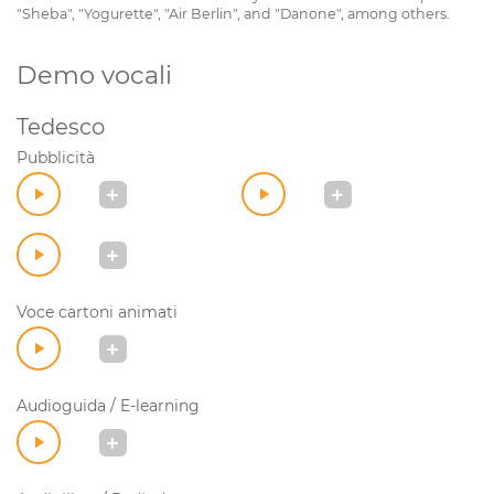
"Sheba", "Yogurette", "Air Berlin", and "Danone", among others.
Demo vocali
Tedesco
Pubblicità
Voce cartoni animati
Audioguida / E-learning