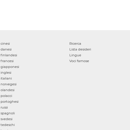
cinesi
Ricerca
danesi
Lista desideri
finlandesi
Lingue
francesi
Voci famose
giapponesi
inglesi
italiani
norvegesi
olandesi
polacci
portoghesi
russi
spagnoli
svedesi
tedeschi