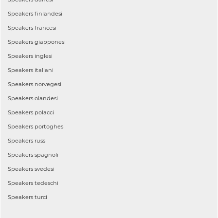
Speakers
finlandesi
Speakers
francesi
Speakers
giapponesi
Speakers
inglesi
Speakers
italiani
Speakers
norvegesi
Speakers
olandesi
Speakers
polacci
Speakers
portoghesi
Speakers
russi
Speakers
spagnoli
Speakers
svedesi
Speakers
tedeschi
Speakers
turci