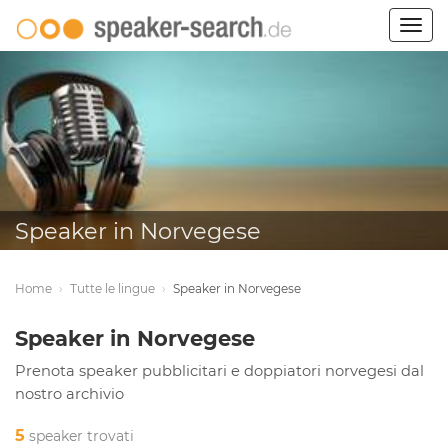
Togg
navig
Speaker in Norvegese
Home
›
Tutte le lingue
›
Speaker in Norvegese
Speaker in Norvegese
Prenota speaker pubblicitari e doppiatori norvegesi dal
nostro archivio
5
speaker trovati