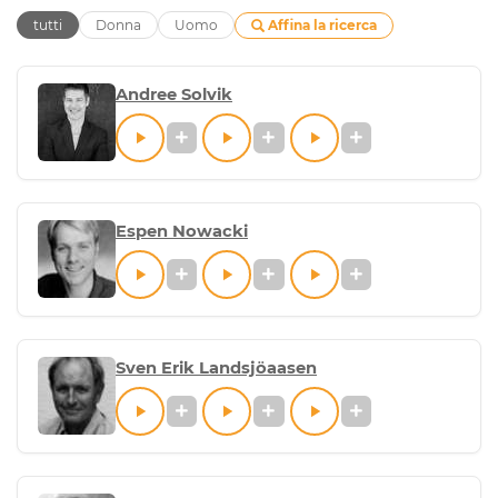
Affina la ricerca
tutti
Donna
Uomo
Andree Solvik
Espen Nowacki
Sven Erik Landsjöaasen