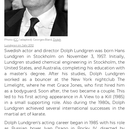
Photo (
CC
/ adapted): Georges Biard,
Dolph
Lundgren im Jahr 2012
Swedish actor and director Dolph Lundgren was born Hans
Lundgren in Stockholm on November 3, 1957. Initially,
Lundgren studied chemical engineering in Stockholm, the
United States, and Australia, completing his education with
a master's degree. After his studies, Dolph Lundgren
worked as a bouncer at the New York nightclub The
Limelight, where he met Grace Jones, who first hired him
as a bodyguard. Soon after, the two became a couple. This
led to his first acting appearance in A View to a Kill (1985)
in a small supporting role. Also during the 1980s, Dolph
Lundgren achieved several international successes in the
martial art of karate.
Dolph Lundgren's acting career began in 1985 with his role
as Russian boxer Ivan Drago in Rocky IV, directed by