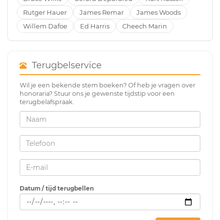
Rutger Hauer
James Remar
James Woods
Willem Dafoe
Ed Harris
Cheech Marin
Terugbelservice
Wil je een bekende stem boeken? Of heb je vragen over
honoraria? Stuur ons je gewenste tijdstip voor een
terugbelafspraak.
Datum / tijd terugbellen