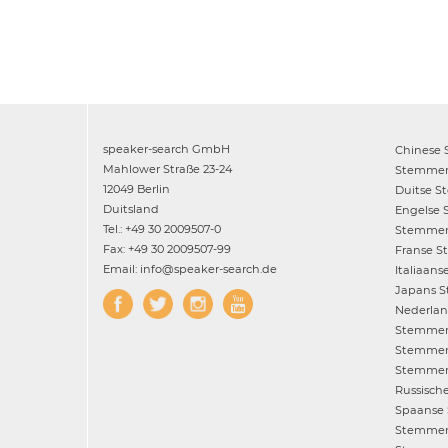
speaker-search GmbH
Chinese
Mahlower Straße 23-24
Stemme
12049 Berlin
Duitse
S
Duitsland
Engelse
Tel.: +49 30 2009507-0
Stemme
Fax: +49 30 2009507-99
Franse
S
Email: info@speaker-search.de
Italiaans
Japans
S
Nederla
Stemme
Stemme
Stemme
Russisch
Spaanse
Stemme