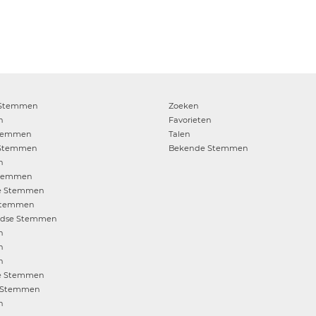
Stemmen
Zoeken
n
Favorieten
temmen
Talen
Stemmen
Bekende Stemmen
n
temmen
e
Stemmen
temmen
ndse
Stemmen
n
n
n
e
Stemmen
Stemmen
n