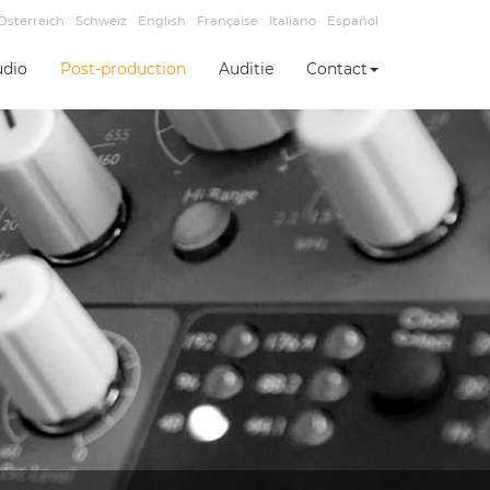
Österreich
Schweiz
English
Française
Italiano
Español
udio
Post-production
Auditie
Contact