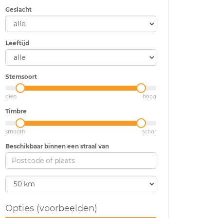
Geslacht
Leeftijd
Stemsoort
diep
hoog
Timbre
smooth
schor
Beschikbaar binnen een straal van
Opties (voorbeelden)