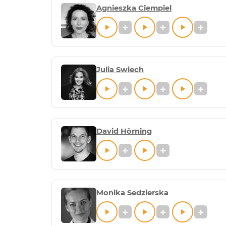
Agnieszka Ciempiel
Julia Swiech
David Hörning
Monika Sedzierska