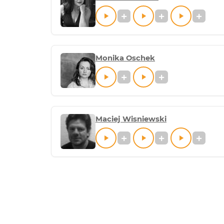
Monika Oschek
Maciej Wisniewski