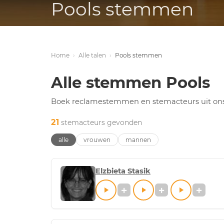
Pools stemmen
Home
›
Alle talen
›
Pools stemmen
Alle stemmen Pools
Boek reclamestemmen en stemacteurs uit on
21
stemacteurs gevonden
alle
vrouwen
mannen
Elzbieta Stasik