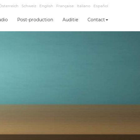
Österreich
Schweiz
English
Française
Italiano
Español
udio
Post-production
Auditie
Contact