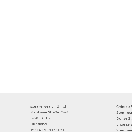
speaker-search GmbH
Chinese
Mahlower Straße 23-24
Stemme
12049 Berlin
Duitse
S
Duitsland
Engelse
Tel.: +49 30 2009507-0
Stemme