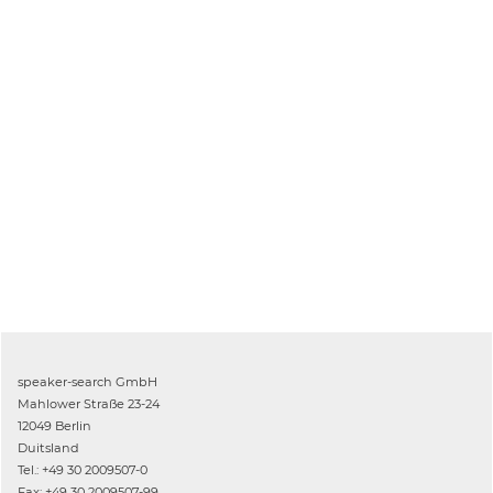
speaker-search GmbH
Mahlower Straße 23-24
12049 Berlin
Duitsland
Tel.: +49 30 2009507-0
Fax: +49 30 2009507-99