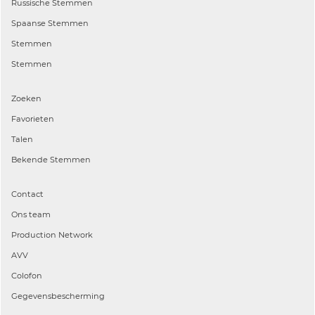
Russische
Stemmen
Spaanse
Stemmen
Stemmen
Stemmen
Zoeken
Favorieten
Talen
Bekende Stemmen
Contact
Ons team
Production Network
AVV
Colofon
Gegevensbescherming