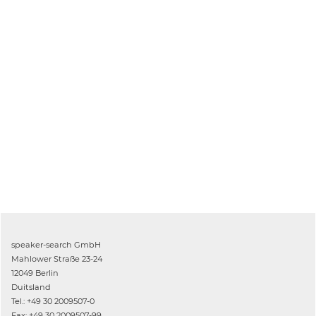
speaker-search GmbH
Mahlower Straße 23-24
12049 Berlin
Duitsland
Tel.: +49 30 2009507-0
Fax: +49 30 2009507-99