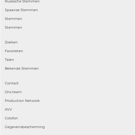
Russische
Stemmen
Spaanse
Stemmen
Stemmen
Stemmen
Zoeken
Favorieten
Talen
Bekende Stemmen
Contact
Ons team
Production Network
AVV
Colofon
Gegevensbescherming