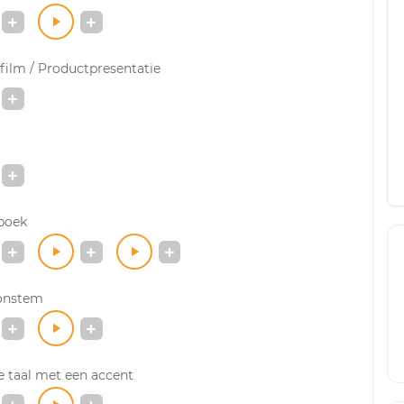
ilm / Productpresentatie
boek
onstem
 taal met een accent