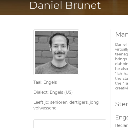
Daniel Brunet
Man
Daniel
virtua
teenag
brings 
dubbing
he also
"Ich ha
the sta
Taal: Engels
the "Ta
creativ
Dialect: Engels (US)
Leeftijd: senioren, dertigers, jong
Ste
volwassene
Enge
Recla