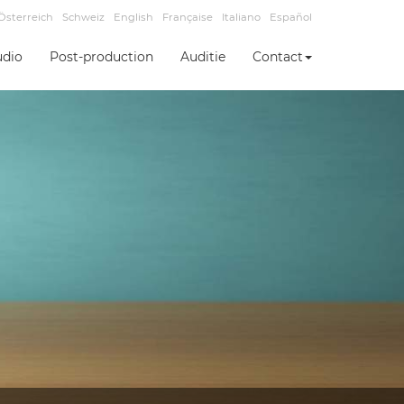
Österreich
Schweiz
English
Française
Italiano
Español
udio
Post-production
Auditie
Contact