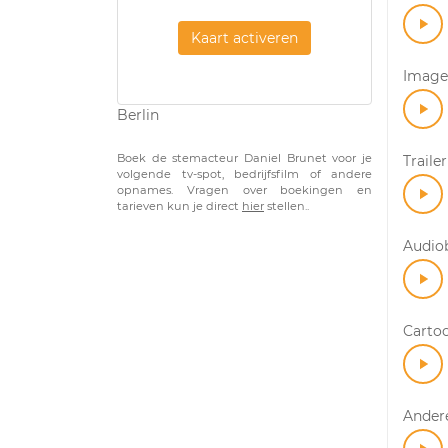
Kaart activeren
Imagef
Berlin
Boek de stemacteur Daniel Brunet voor je
Trailer
volgende tv-spot, bedrijfsfilm of andere
opnames. Vragen over boekingen en
tarieven kun je direct
hier
stellen..
Audio
Carto
Andere