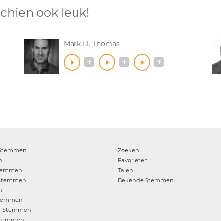
chien ook leuk!
Mark D. Thomas
Stemmen
Zoeken
n
Favorieten
temmen
Talen
Stemmen
Bekende Stemmen
n
temmen
e
Stemmen
temmen