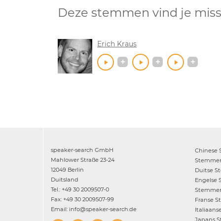
Deze stemmen vind je miss
Erich Kraus
speaker-search GmbH
Chinese
Mahlower Straße 23-24
Stemme
12049 Berlin
Duitse
S
Duitsland
Engelse
Tel.: +49 30 2009507-0
Stemme
Fax: +49 30 2009507-99
Franse
S
Email: info@speaker-search.de
Italiaans
Japans
S