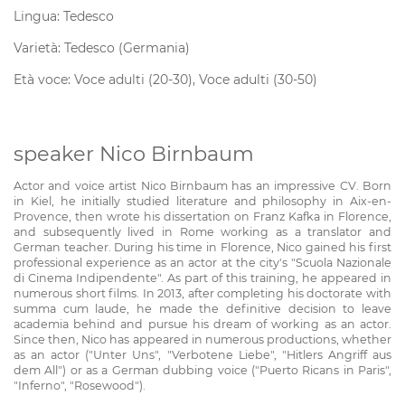
Lingua: Tedesco
Varietà: Tedesco (Germania)
Età voce: Voce adulti (20-30), Voce adulti (30-50)
speaker Nico Birnbaum
Actor and voice artist Nico Birnbaum has an impressive CV. Born
in Kiel, he initially studied literature and philosophy in Aix-en-
Provence, then wrote his dissertation on Franz Kafka in Florence,
and subsequently lived in Rome working as a translator and
German teacher. During his time in Florence, Nico gained his first
professional experience as an actor at the city's "Scuola Nazionale
di Cinema Indipendente". As part of this training, he appeared in
numerous short films. In 2013, after completing his doctorate with
summa cum laude, he made the definitive decision to leave
academia behind and pursue his dream of working as an actor.
Since then, Nico has appeared in numerous productions, whether
as an actor ("Unter Uns", "Verbotene Liebe", "Hitlers Angriff aus
dem All") or as a German dubbing voice ("Puerto Ricans in Paris",
"Inferno", "Rosewood").