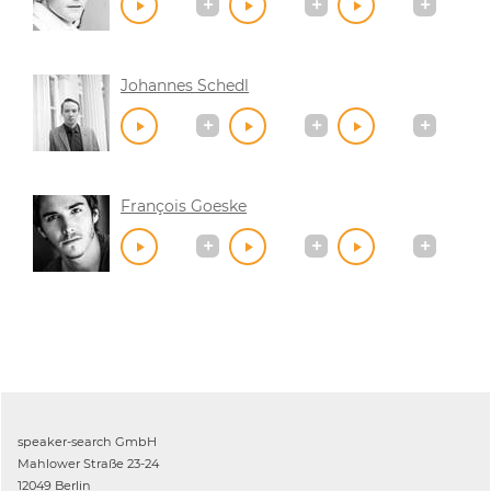
Johannes Schedl
François Goeske
speaker-search GmbH
Mahlower Straße 23-24
12049 Berlin