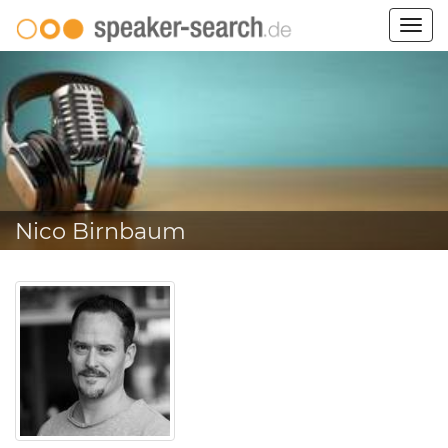
Togg
navig
Nico Birnbaum