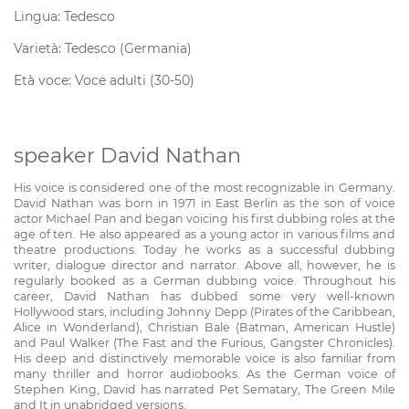
Lingua: Tedesco
Varietà: Tedesco (Germania)
Età voce: Voce adulti (30-50)
speaker David Nathan
His voice is considered one of the most recognizable in Germany.
David Nathan was born in 1971 in East Berlin as the son of voice
actor Michael Pan and began voicing his first dubbing roles at the
age of ten. He also appeared as a young actor in various films and
theatre productions. Today he works as a successful dubbing
writer, dialogue director and narrator. Above all, however, he is
regularly booked as a German dubbing voice. Throughout his
career, David Nathan has dubbed some very well-known
Hollywood stars, including Johnny Depp (Pirates of the Caribbean,
Alice in Wonderland), Christian Bale (Batman, American Hustle)
and Paul Walker (The Fast and the Furious, Gangster Chronicles).
His deep and distinctively memorable voice is also familiar from
many thriller and horror audiobooks. As the German voice of
Stephen King, David has narrated Pet Sematary, The Green Mile
and It in unabridged versions.