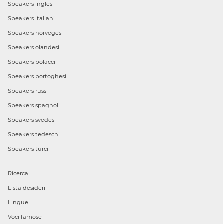
Speakers
inglesi
Speakers
italiani
Speakers
norvegesi
Speakers
olandesi
Speakers
polacci
Speakers
portoghesi
Speakers
russi
Speakers
spagnoli
Speakers
svedesi
Speakers
tedeschi
Speakers
turci
Ricerca
Lista desideri
Lingue
Voci famose