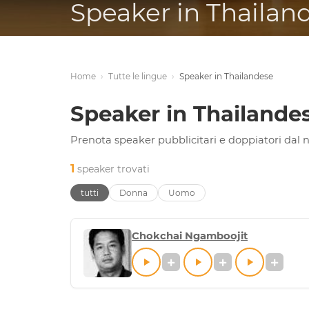
Speaker in Thailan
Home
›
Tutte le lingue
›
Speaker in Thailandese
Speaker in Thailande
Prenota speaker pubblicitari e doppiatori dal n
1
speaker trovati
tutti
Donna
Uomo
Chokchai Ngamboojit