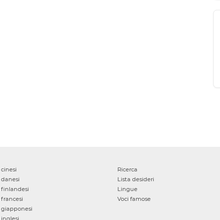
cinesi
Ricerca
danesi
Lista desideri
finlandesi
Lingue
francesi
Voci famose
giapponesi
inglesi