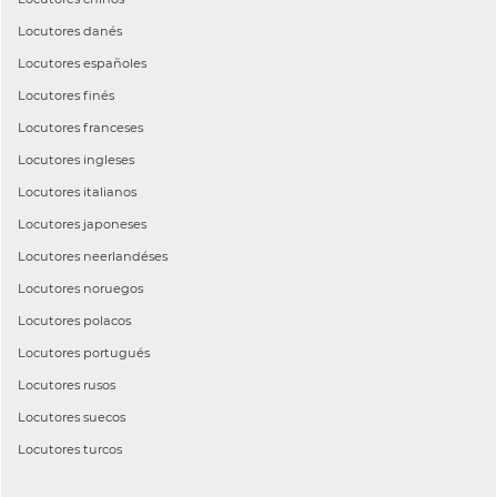
Locutores
danés
Locutores
españoles
Locutores
finés
Locutores
franceses
Locutores
ingleses
Locutores
italianos
Locutores
japoneses
Locutores
neerlandéses
Locutores
noruegos
Locutores
polacos
Locutores
portugués
Locutores
rusos
Locutores
suecos
Locutores
turcos