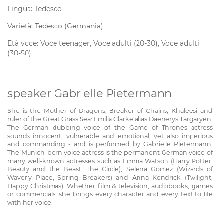
Lingua: Tedesco
Varietà: Tedesco (Germania)
Età voce: Voce teenager, Voce adulti (20-30), Voce adulti
(30-50)
speaker Gabrielle Pietermann
She is the Mother of Dragons, Breaker of Chains, Khaleesi and
ruler of the Great Grass Sea: Emilia Clarke alias Daenerys Targaryen.
The German dubbing voice of the Game of Thrones actress
sounds innocent, vulnerable and emotional, yet also imperious
and commanding - and is performed by Gabrielle Pietermann.
The Munich-born voice actress is the permanent German voice of
many well-known actresses such as Emma Watson (Harry Potter,
Beauty and the Beast, The Circle), Selena Gomez (Wizards of
Waverly Place, Spring Breakers) and Anna Kendrick (Twilight,
Happy Christmas). Whether film & television, audiobooks, games
or commercials, she brings every character and every text to life
with her voice.