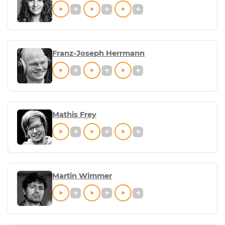
Franz-Joseph Herrmann
Mathis Frey
Martin Wimmer