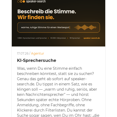
17.07.26 /
Agentur
KI-Sprechersuche
Was, wenn Du eine Stimme einfach
beschreiben könntest, statt sie zu suchen?
Genau das geht ab sofort auf speaker-
search.de. Du tippst in einem Satz, wie es
klingen soll — „warm und ruhig, seriös, aber
kein Nachrichtensprecher" — und hörst
Sekunden später echte Hörproben. Ohne
Anmeldung, ohne Fachbegriffe, ohne
Klickerei durch Filterlisten. Du kannst der
Suche sogar sagen, wen Du im Ohr hast: „die