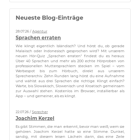
Neueste Blog-Einträge
28.07.26 /
Agentur
Sprachen erraten
Wie klingt eigentlich Isländisch? Und hörst du, ob gerade
Malaiisch oder Indonesisch gesprochen wird? Mit unserem
neuen Hör-Quiz „Sprachen erraten" findest du es heraus:
Über 40 Sprachen und mehr als 200 echte Hörproben von
professionellen Muttersprachlern stecken im Spiel – vom
Werbespot bis zum Hörbuch, direkt aus unserem
Sprecherarchiv. Zehn Runden lang hörst du eine Aufnahme
und wählst aus drei Sprachen die richtige. Klingt einfach?
Warte, bis Slowakisch, Slowenisch und Kroatisch gemeinsam
zur Auswahl stehen. Kostenlos im Browser, installierbar als
App – und gemeiner, als es klingt.
22.07.26 /
Sprecher
Joachim Kerzel
Es gibt Stimmen, die man erkennt, bevor man weiß, wem sie
gehören. Joachim Kerzel hatte so eine Stimme. Dunkel,
sandig, mit diesem leisen Lächeln darin, das eine Zeile