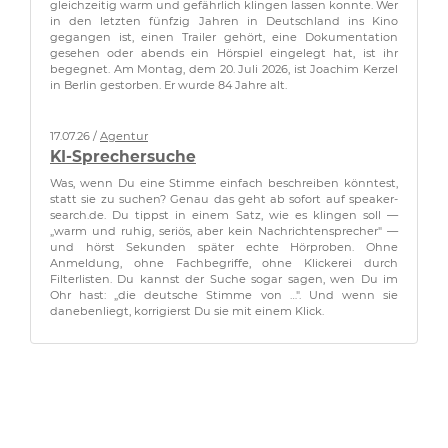
gleichzeitig warm und gefährlich klingen lassen konnte. Wer
in den letzten fünfzig Jahren in Deutschland ins Kino
gegangen ist, einen Trailer gehört, eine Dokumentation
gesehen oder abends ein Hörspiel eingelegt hat, ist ihr
begegnet. Am Montag, dem 20. Juli 2026, ist Joachim Kerzel
in Berlin gestorben. Er wurde 84 Jahre alt.
17.07.26 /
Agentur
KI-Sprechersuche
Was, wenn Du eine Stimme einfach beschreiben könntest,
statt sie zu suchen? Genau das geht ab sofort auf speaker-
search.de. Du tippst in einem Satz, wie es klingen soll —
„warm und ruhig, seriös, aber kein Nachrichtensprecher" —
und hörst Sekunden später echte Hörproben. Ohne
Anmeldung, ohne Fachbegriffe, ohne Klickerei durch
Filterlisten. Du kannst der Suche sogar sagen, wen Du im
Ohr hast: „die deutsche Stimme von …". Und wenn sie
danebenliegt, korrigierst Du sie mit einem Klick.