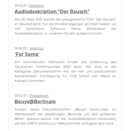
25.02.21 /
Sprecher
Audiodeskription "Der Rausch"
Am 25. März 2021 startet der preisgekrönte Film "Der Rausch"
in Deutschland. Für die Kinoblindgänger gGmbH haben wir
mit Sprecherin Johanna Maria Zehendner die
Audiodeskription in unserem Studio aufgenommen.
15.06.20 /
Agentur
'For Sama'
Am kommenden Mittwoch findet die Verleihung des
Deutschen Hörfilmpreises 2020 statt. Wir sind in der
Kategorie Dokumentarfilm mit der von uns produzierten
barrierefreien Filmfassung für FOR SAMA von Waad al-
Kateab nominiert.
03.02.17 /
Produktion
Beuys@Berlinale
Andres Veiels Dokumentarfilm „Beuys“ konkurriert im
Wettbewerb der diesjährigen Berlinale um den goldenen
Bären. speaker-search hat die Audiodeskription produziert,
die bei GRETA bereits zur Weltpremiere verfügbar sein wird.