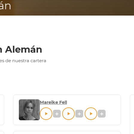
án
en Alemán
es de nuestra cartera
Mareike Fell