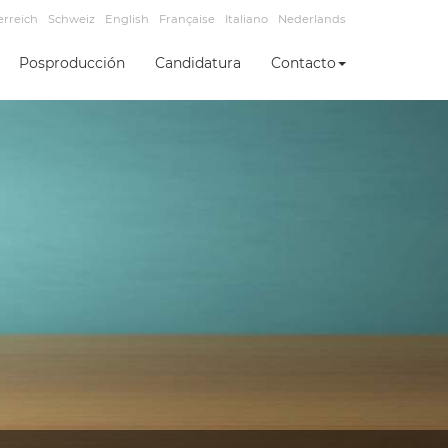
erreich
Schweiz
English
Française
Italiano
Nederlands
Posproducción
Candidatura
Contacto