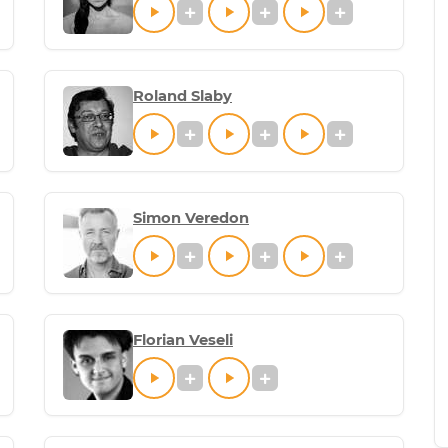
Roland Slaby
Simon Veredon
Florian Veseli