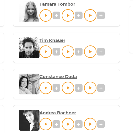
Tamara Tombor
Tim Knauer
Constance Dada
Andrea Bachner