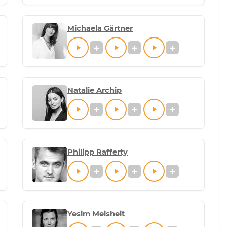
Michaela Gärtner
Natalie Archip
Philipp Rafferty
Yesim Meisheit