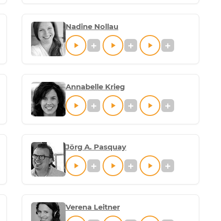
Nadine Nollau
Annabelle Krieg
Jörg A. Pasquay
Verena Leitner