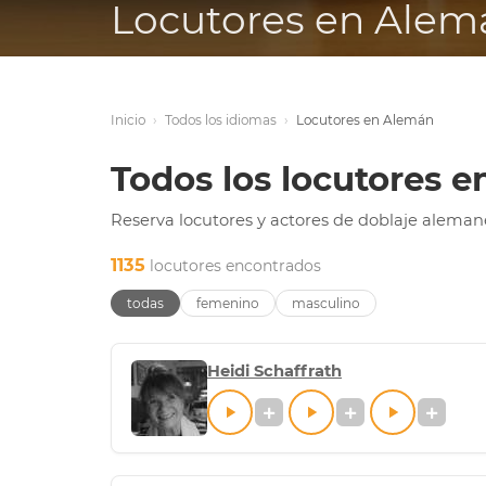
Locutores en Alem
Inicio
›
Todos los idiomas
›
Locutores en Alemán
Todos los locutores 
Reserva locutores y actores de doblaje aleman
1135
locutores encontrados
todas
femenino
masculino
Heidi Schaffrath