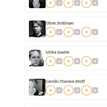
Oliver Roitinger
Ulrike Kapfer
Carolin-Therese Wolff