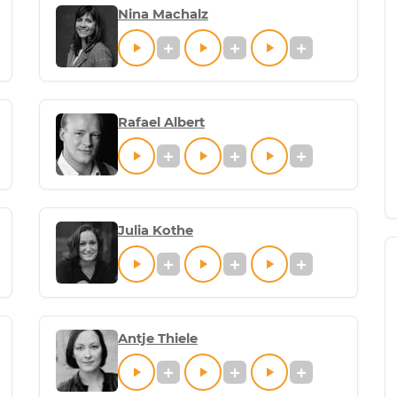
Nina Machalz
Rafael Albert
Julia Kothe
Antje Thiele