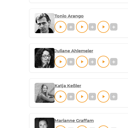
Tonio Arango
Juliane Ahlemeier
Katja Keßler
Marianne Graffam