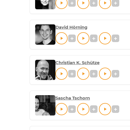
David Hörning
Christian K. Schütze
Sascha Tschorn