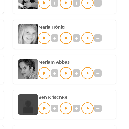
Maria Hönig
Meriam Abbas
Ben Krischke