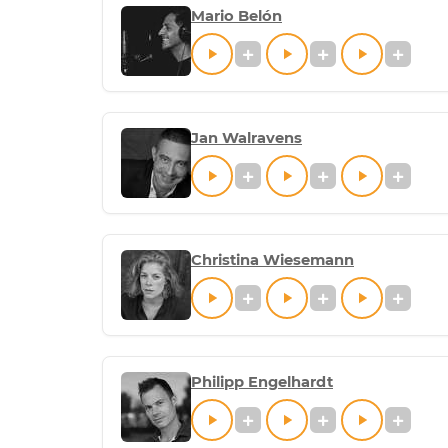
Mario Belón
Jan Walravens
Christina Wiesemann
Philipp Engelhardt