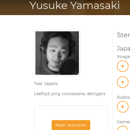
Yusuke Yamasaki
Ste
Jap
Imagef
Taal: Japans
Leeftijd: jong volwassene, dertigers
Audiog
Geme
Kaart activeren