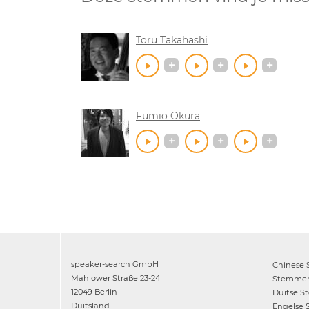
Toru Takahashi
Fumio Okura
speaker-search GmbH
Chinese
Mahlower Straße 23-24
Stemme
12049 Berlin
Duitse
S
Duitsland
Engelse