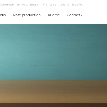
Österreich
Schweiz
English
Française
Italiano
Español
udio
Post-production
Auditie
Contact