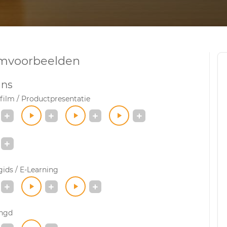
mvoorbeelden
ans
ilm / Productpresentatie
ids / E-Learning
ngd