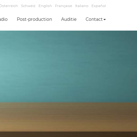
Österreich
Schweiz
English
Française
Italiano
Español
udio
Post-production
Auditie
Contact