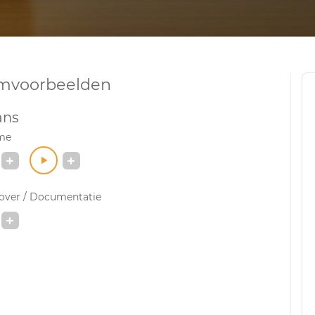
mvoorbeelden
ans
me
-over / Documentatie