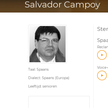
Salvador Campoy
Ste
Spa
Recla
Voice
Taal: Spaans
Dialect: Spaans (Europa)
Leeftijd: senioren