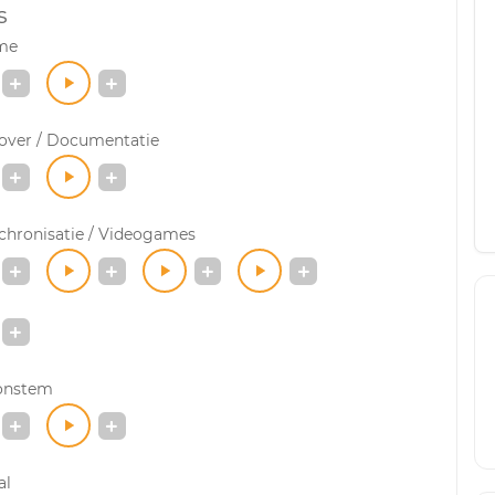
s
me
-over / Documentatie
chronisatie / Videogames
onstem
al