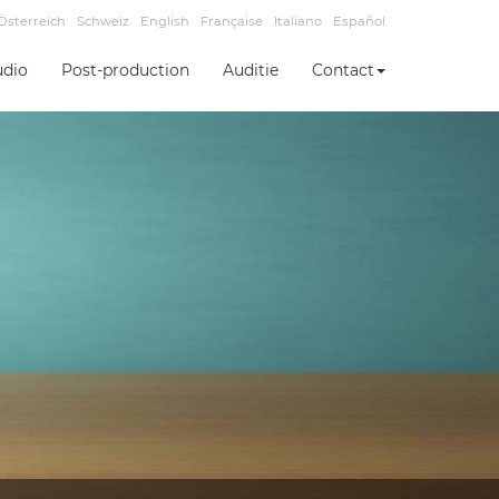
Österreich
Schweiz
English
Française
Italiano
Español
udio
Post-production
Auditie
Contact