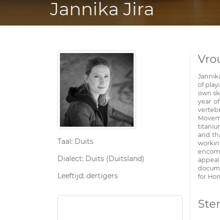
Jannika Jira
Vro
Jannika
of play
own ske
year o
verte
Moveme
titaniu
and th
Taal: Duits
workin
encomp
Dialect: Duits (Duitsland)
appeal 
docume
Leeftijd: dertigers
for Ho
Ste