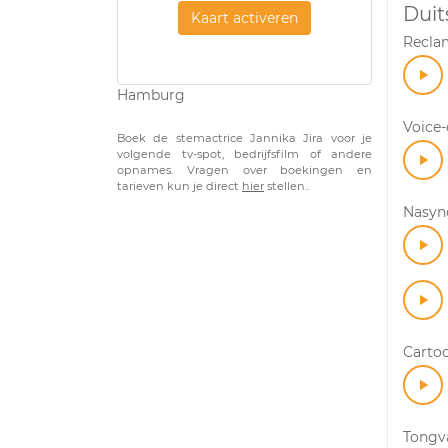
Duit
Kaart activeren
Recla
Hamburg
Voice
Boek de stemactrice Jannika Jira voor je
volgende tv-spot, bedrijfsfilm of andere
opnames. Vragen over boekingen en
tarieven kun je direct
hier
stellen..
Nasyn
Carto
Tongv