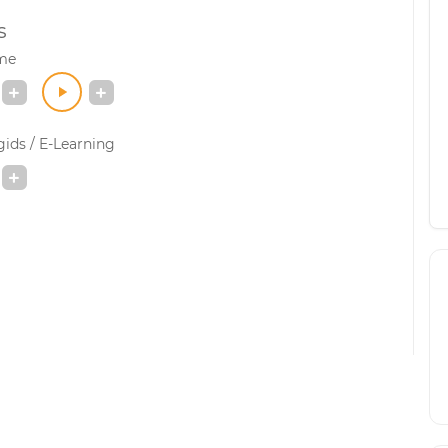
s
me
ids / E-Learning