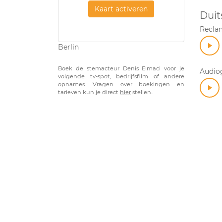
Kaart activeren
Duit
Recla
Berlin
Boek de stemacteur Denis Elmaci voor je
Audiog
volgende tv-spot, bedrijfsfilm of andere
opnames. Vragen over boekingen en
tarieven kun je direct
hier
stellen..