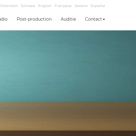
Österreich
Schweiz
English
Française
Italiano
Español
udio
Post-production
Auditie
Contact