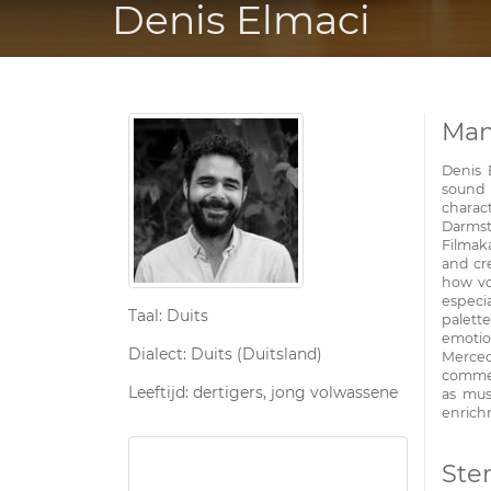
Denis Elmaci
Man
Denis 
sound 
charac
Darms
Filmak
and cre
how vo
especi
Taal: Duits
palett
emotio
Dialect: Duits (Duitsland)
Merce
commerc
Leeftijd: dertigers, jong volwassene
as mus
enrich
Ste