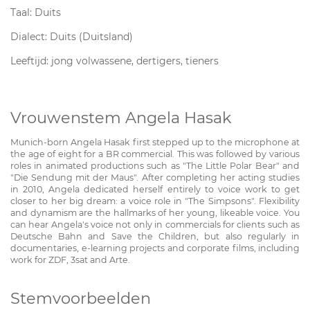
Taal: Duits
Dialect: Duits (Duitsland)
Leeftijd: jong volwassene, dertigers, tieners
Vrouwenstem Angela Hasak
Munich-born Angela Hasak first stepped up to the microphone at
the age of eight for a BR commercial. This was followed by various
roles in animated productions such as "The Little Polar Bear" and
"Die Sendung mit der Maus". After completing her acting studies
in 2010, Angela dedicated herself entirely to voice work to get
closer to her big dream: a voice role in "The Simpsons". Flexibility
and dynamism are the hallmarks of her young, likeable voice. You
can hear Angela's voice not only in commercials for clients such as
Deutsche Bahn and Save the Children, but also regularly in
documentaries, e-learning projects and corporate films, including
work for ZDF, 3sat and Arte.
Stemvoorbeelden