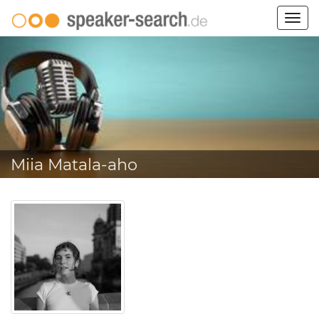
Togg
navig
Miia Matala-aho