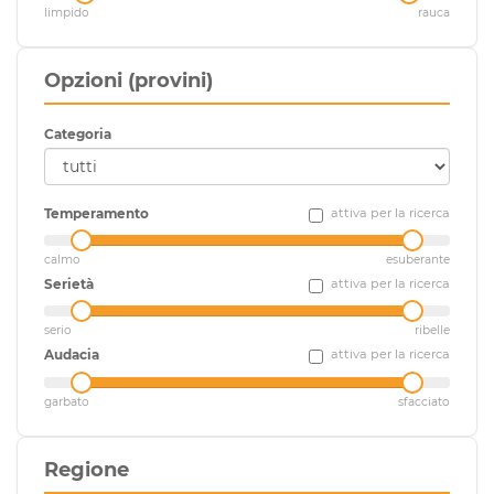
limpido
rauca
Opzioni (provini)
Categoria
Temperamento
attiva per la ricerca
calmo
esuberante
Serietà
attiva per la ricerca
serio
ribelle
Audacia
attiva per la ricerca
garbato
sfacciato
Regione