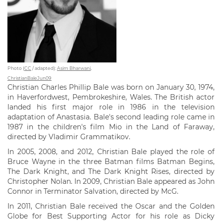
Photo (
CC
/ adapted):
Asim Bharwani
,
ChristianBaleJun09
Christian Charles Phillip Bale was born on January 30, 1974,
in Haverfordwest, Pembrokeshire, Wales. The British actor
landed his first major role in 1986 in the television
adaptation of Anastasia. Bale's second leading role came in
1987 in the children's film Mio in the Land of Faraway,
directed by Vladimir Grammatikov.
In 2005, 2008, and 2012, Christian Bale played the role of
Bruce Wayne in the three Batman films Batman Begins,
The Dark Knight, and The Dark Knight Rises, directed by
Christopher Nolan. In 2009, Christian Bale appeared as John
Connor in Terminator Salvation, directed by McG.
In 2011, Christian Bale received the Oscar and the Golden
Globe for Best Supporting Actor for his role as Dicky