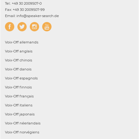
Tel.: +49 30 2009507-0
Fax: +49 30 2009507-99
Email: info@speaker-search.de
Voix-Off
allemands
Voix-Off
anglais
Voix-Off
chinois
Voix-Off
danois
Voix-Off
espagnols
Voix-Off
finnois
Voix-Off
français
Voix-Off
italiens
Voix-Off
japonais
Voix-Off
néerlandais
Voix-Off
norvégiens