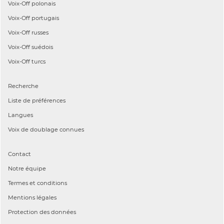
Voix-Off
polonais
Voix-Off
portugais
Voix-Off
russes
Voix-Off
suédois
Voix-Off
turcs
Recherche
Liste de préférences
Langues
Voix de doublage connues
Contact
Notre équipe
Termes et conditions
Mentions légales
Protection des données