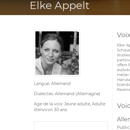
Elke Appelt
Voi
Elke A
Schaus
studie
partic
offers
audiob
métier
Hanuta
Langue: Allemand
brand
Ravens
Dialectes: Allemand (Allemagne)
Age de la voix: Jeune adulte, Adulte
Voi
d’environ 30 ans
All
Public