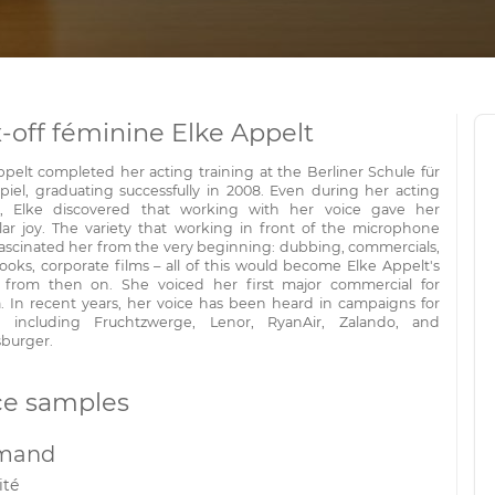
x-off féminine Elke Appelt
ppelt completed her acting training at the Berliner Schule für
piel, graduating successfully in 2008. Even during her acting
s, Elke discovered that working with her voice gave her
ular joy. The variety that working in front of the microphone
 fascinated her from the very beginning: dubbing, commercials,
ooks, corporate films – all of this would become Elke Appelt's
 from then on. She voiced her first major commercial for
. In recent years, her voice has been heard in campaigns for
s including Fruchtzwerge, Lenor, RyanAir, Zalando, and
burger.
ce samples
emand
ité