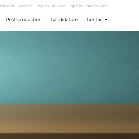
terreich
Schweiz
English
Italiano
Español
Nederlands
Post-production
Candidature
Contact