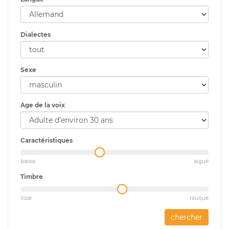
Dialectes
Sexe
Age de la voix
Caractéristiques
basse
aiguë
Timbre
lisse
rauque
chercher