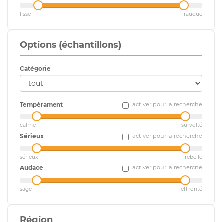
lisse
rauque
Options (échantillons)
Catégorie
Tempérament
activer pour la recherche
calme
survolté
Sérieux
activer pour la recherche
sérieux
rebelle
Audace
activer pour la recherche
sage
effronté
Région