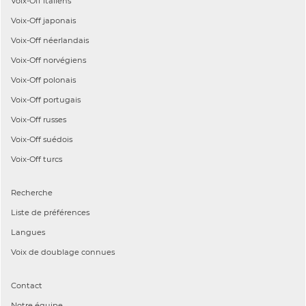
Voix-Off
italiens
Voix-Off
japonais
Voix-Off
néerlandais
Voix-Off
norvégiens
Voix-Off
polonais
Voix-Off
portugais
Voix-Off
russes
Voix-Off
suédois
Voix-Off
turcs
Recherche
Liste de préférences
Langues
Voix de doublage connues
Contact
Notre équipe