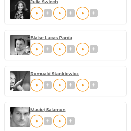
Julia Swiech
Blaise Lucas Parda
Romuald Stankiewicz
Maciej Salamon