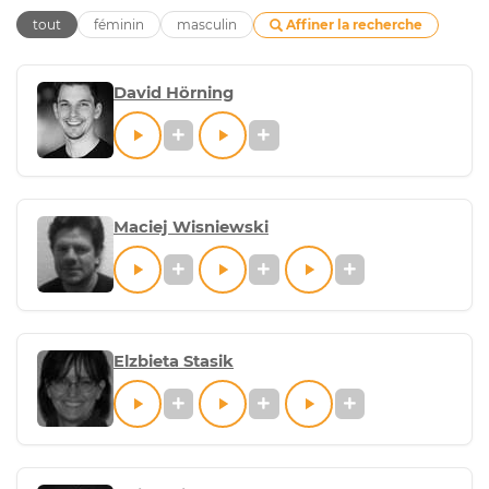
Affiner la recherche
tout
féminin
masculin
David Hörning
Maciej Wisniewski
Elzbieta Stasik