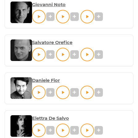
Giovanni Noto
Salvatore Orefice
Daniele Fior
Elettra De Salvo