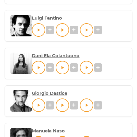
Luigi Fantino
Dani Ela Colantuono
Giorgio Dastice
Manuela Naso