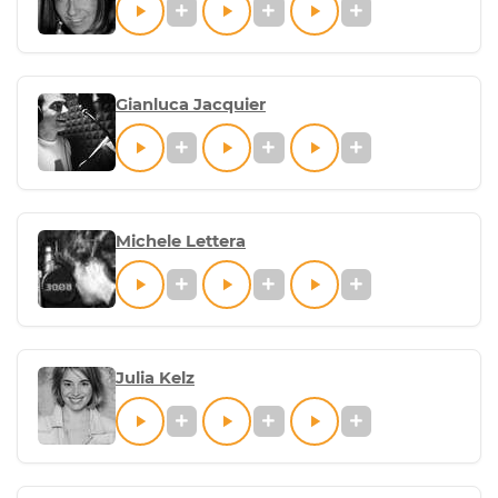
Gianluca Jacquier
Michele Lettera
Julia Kelz