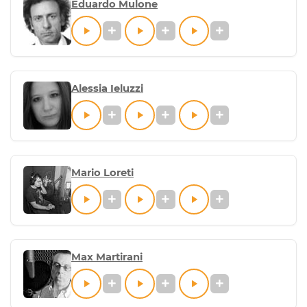
Eduardo Mulone
Alessia Ieluzzi
Mario Loreti
Max Martirani