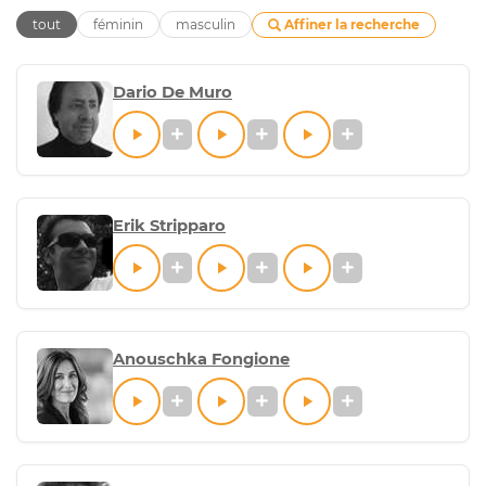
Affiner la recherche
tout
féminin
masculin
Dario De Muro
Erik Stripparo
Anouschka Fongione