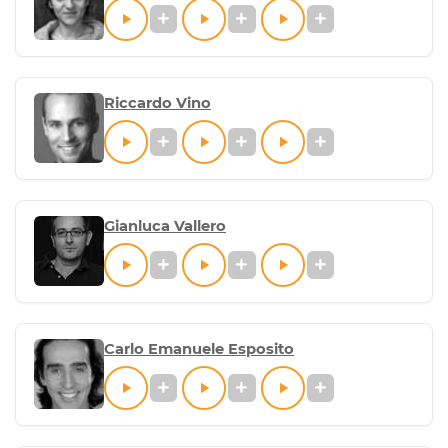
Riccardo Vino
Gianluca Vallero
Carlo Emanuele Esposito