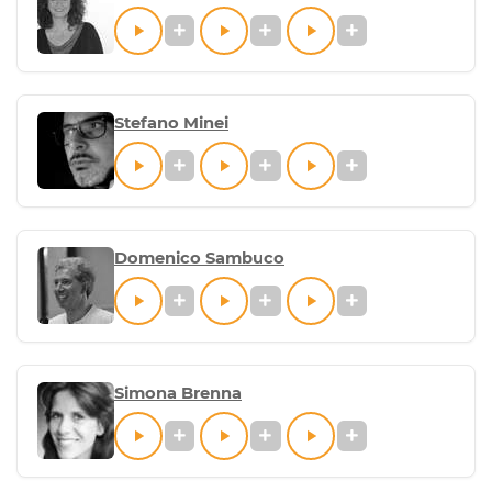
Stefano Minei
Domenico Sambuco
Simona Brenna