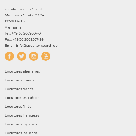
speaker-search GmbH
Mahlower Straße 23-24
12049 Berlin
Alemania
Tel.: +49 30 2009507-0
Fax: +49 30 2009507-99
Email: info@speaker-search.de
Locutores
alemanes
Locutores
chinos
Locutores
danés
Locutores
españoles
Locutores
finés
Locutores
franceses
Locutores
ingleses
Locutores
italianos