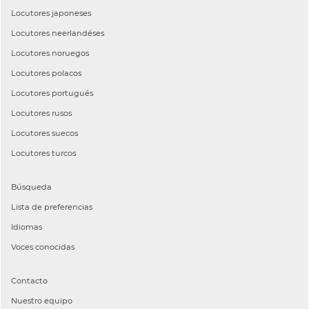
Locutores
japoneses
Locutores
neerlandéses
Locutores
noruegos
Locutores
polacos
Locutores
portugués
Locutores
rusos
Locutores
suecos
Locutores
turcos
Búsqueda
Lista de preferencias
Idiomas
Voces conocidas
Contacto
Nuestro equipo