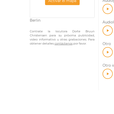
Audiog
Activar el mapa
Berlin
Audiol
Contrate la locutora Dorte Bruun
Christensen para su próxima publicidad,
video informativo u otras grabaciones. Para
Otro
obtener detalles
contáctenos
por favor.
Otro 