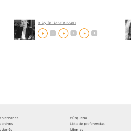
Sibylle Rasmussen
s
alemanes
Búsqueda
s
chinos
Lista de preferencias
s
danés
Idiomas