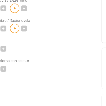
uía / E-Learning
ibro / Radionovela
idioma con acento