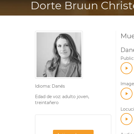
Dorte Bruun Chris
Mue
Dan
Public
Imagef
Idioma: Danés
Edad de voz: adulto joven,
treintañero
Locuc