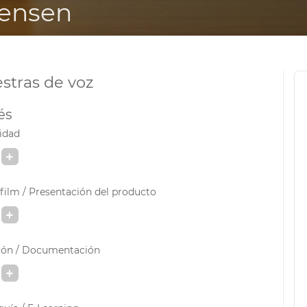
tensen
stras de voz
és
idad
ilm / Presentación del producto
ión / Documentación