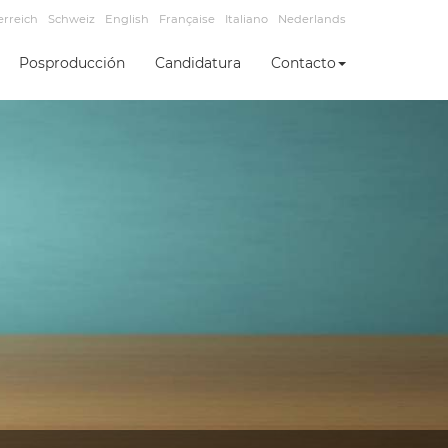
erreich
Schweiz
English
Française
Italiano
Nederlands
Posproducción
Candidatura
Contacto