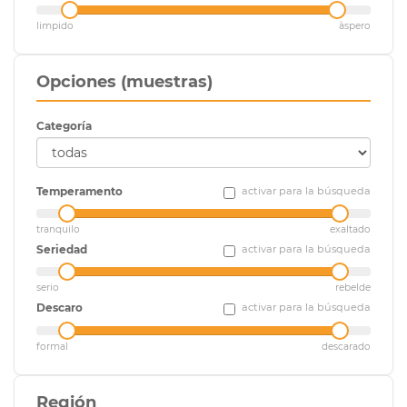
limpido
àspero
Opciones (muestras)
Categoría
Temperamento
activar para la búsqueda
tranquilo
exaltado
Seriedad
activar para la búsqueda
serio
rebelde
Descaro
activar para la búsqueda
formal
descarado
Región