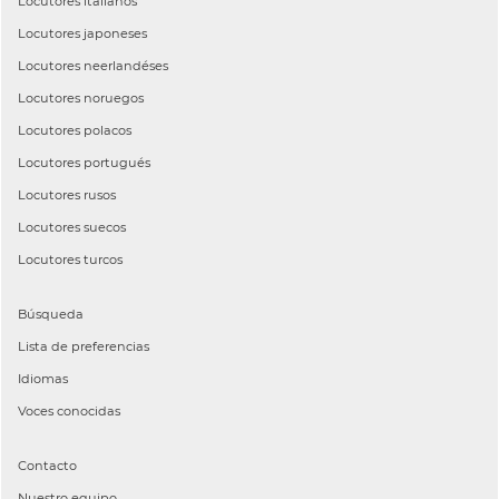
Locutores
italianos
Locutores
japoneses
Locutores
neerlandéses
Locutores
noruegos
Locutores
polacos
Locutores
portugués
Locutores
rusos
Locutores
suecos
Locutores
turcos
Búsqueda
Lista de preferencias
Idiomas
Voces conocidas
Contacto
Nuestro equipo