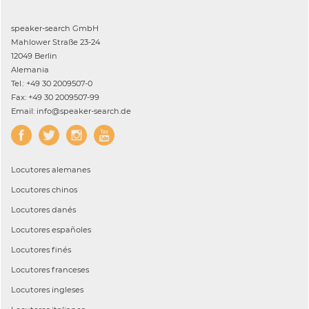
speaker-search GmbH
Mahlower Straße 23-24
12049 Berlin
Alemania
Tel.: +49 30 2009507-0
Fax: +49 30 2009507-99
Email: info@speaker-search.de
Locutores
alemanes
Locutores
chinos
Locutores
danés
Locutores
españoles
Locutores
finés
Locutores
franceses
Locutores
ingleses