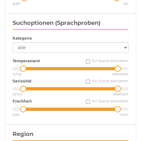
glatt
rau
Suchoptionen (Sprachproben)
Kategorie
Temperament
für Suche aktivieren
ruhig
überdreht
Seriosität
für Suche aktivieren
seriös
rebellisch
Frechheit
für Suche aktivieren
brav
frech
Region