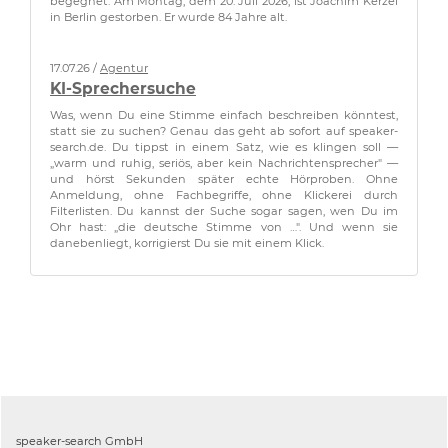
begegnet. Am Montag, dem 20. Juli 2026, ist Joachim Kerzel
in Berlin gestorben. Er wurde 84 Jahre alt.
17.07.26 /
Agentur
KI-Sprechersuche
Was, wenn Du eine Stimme einfach beschreiben könntest,
statt sie zu suchen? Genau das geht ab sofort auf speaker-
search.de. Du tippst in einem Satz, wie es klingen soll —
„warm und ruhig, seriös, aber kein Nachrichtensprecher" —
und hörst Sekunden später echte Hörproben. Ohne
Anmeldung, ohne Fachbegriffe, ohne Klickerei durch
Filterlisten. Du kannst der Suche sogar sagen, wen Du im
Ohr hast: „die deutsche Stimme von …". Und wenn sie
danebenliegt, korrigierst Du sie mit einem Klick.
speaker-search GmbH