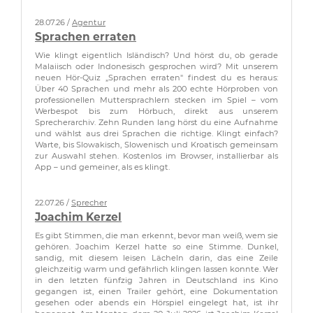
28.07.26 /
Agentur
Sprachen erraten
Wie klingt eigentlich Isländisch? Und hörst du, ob gerade
Malaiisch oder Indonesisch gesprochen wird? Mit unserem
neuen Hör-Quiz „Sprachen erraten" findest du es heraus:
Über 40 Sprachen und mehr als 200 echte Hörproben von
professionellen Muttersprachlern stecken im Spiel – vom
Werbespot bis zum Hörbuch, direkt aus unserem
Sprecherarchiv. Zehn Runden lang hörst du eine Aufnahme
und wählst aus drei Sprachen die richtige. Klingt einfach?
Warte, bis Slowakisch, Slowenisch und Kroatisch gemeinsam
zur Auswahl stehen. Kostenlos im Browser, installierbar als
App – und gemeiner, als es klingt.
22.07.26 /
Sprecher
Joachim Kerzel
Es gibt Stimmen, die man erkennt, bevor man weiß, wem sie
gehören. Joachim Kerzel hatte so eine Stimme. Dunkel,
sandig, mit diesem leisen Lächeln darin, das eine Zeile
gleichzeitig warm und gefährlich klingen lassen konnte. Wer
in den letzten fünfzig Jahren in Deutschland ins Kino
gegangen ist, einen Trailer gehört, eine Dokumentation
gesehen oder abends ein Hörspiel eingelegt hat, ist ihr